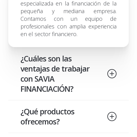
especializada en la financiación de la
pequeña y mediana empresa.
Contamos con un equipo de
profesionales con amplia experiencia
en el sector financiero.
¿Cuáles son las
ventajas de trabajar
con SAVIA
FINANCIACIÓN?
En SAVIA Financiación nos enfocamos
¿Qué productos
en dar liquidez a pymes y autónomos
de forma ágil y transparente.
ofrecemos?
Analizamos tu operación en el día y te
presentamos una propuesta clara, sin
Realizamos operaciones de