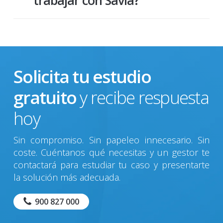
trabajar con Savia?
Los pasos a seguir son los siguientes:
Enviar copia del pagaré o factura a
financiar. Puede enviarlo a través
Solicita tu estudio
de la web o gestionarlo de manera
gratuito
y recibe respuesta
personalizada a través de su
gestor.
hoy
Nuestros analistas revisarán la
Sin compromiso. Sin papeleo innecesario. Sin
operación y nos pondremos en
coste. Cuéntanos qué necesitas y un gestor te
contacto con usted para
contactará para estudiar tu caso y presentarte
informarle de los costes y
la solución más adecuada.
documentación necesaria para la
900 827 000
formalización de la operación.